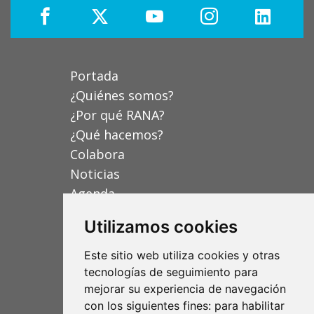
Portada
¿Quiénes somos?
¿Por qué RANA?
¿Qué hacemos?
Colabora
Noticias
Agenda
Contacta
Utilizamos cookies
Este sitio web utiliza cookies y otras
Fundación RANA
tecnologías de seguimiento para
mejorar su experiencia de navegación
C/ de la Mare Jeanne Jugan 3A 1ºC
con los siguientes fines:
para habilitar