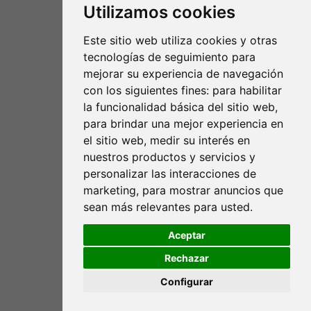
Utilizamos cookies
Este sitio web utiliza cookies y otras
Fundación RANA
tecnologías de seguimiento para
mejorar su experiencia de navegación
C/ de la Mare Jeanne Jugan 3A 1ºC
con los siguientes fines:
para habilitar
07010 Palma de Mallorca
la funcionalidad básica del sitio web
,
para brindar una mejor experiencia en
(+34) 971 72 47 95
el sitio web
,
medir su interés en
nuestros productos y servicios y
info@fundacionrana.org
personalizar las interacciones de
www.fundacionrana.org
marketing
,
para mostrar anuncios que
sean más relevantes para usted
.
Aceptar
Aviso legal
Política de privacidad
Rechazar
Política de cookies
Créditos
Configurar